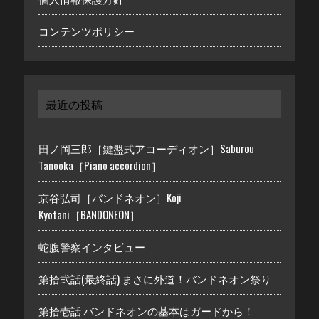
コンテンツポリシー
最近の投稿
田ノ岡三郎［鍵盤式アコーディオン］Saburou
Tanooka［Piano accordion］
京谷弘司［バンドネオン］Koji
Kyotani［BANDONEON］
蛇腹警察インタビュー
第拾弐話(最終話) まさに外道！バンドネオン祭り
第拾壱話 バンドネオンの基本はガードから！