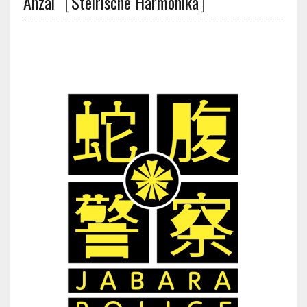
Anzai［Steirische Harmonika］