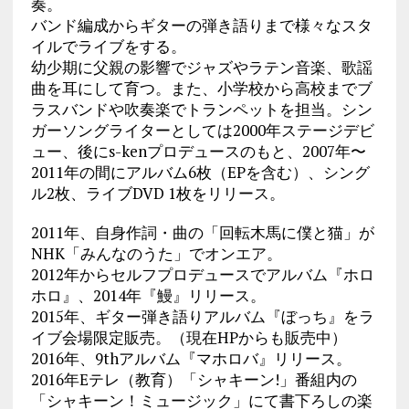
奏。
バンド編成からギターの弾き語りまで様々なスタ
イルでライブをする。
幼少期に父親の影響でジャズやラテン音楽、
歌謡
曲を耳にして育つ。また、
小学校から高校までブ
ラスバンドや吹奏楽でトランペットを担当。
シン
ガーソングライターとしては2000年ステージデビ
ュー、
後にs-kenプロデュースのもと、2007年〜
2011年の間にアルバム6枚（EPを含む）、シング
ル2枚、
ライブDVD 1枚をリリース。
2011年、自身作詞・曲の「回転木馬に僕と猫」が
NHK「
みんなのうた」でオンエア。
2012年からセルフプロデュースでアルバム『ホロ
ホロ』、
2014年『鰻』リリース。
2015年、ギター弾き語りアルバム『ぼっち』
をラ
イブ会場限定販売。（現在HPからも販売中）
2016年、9thアルバム『マホロバ』リリース。
2016年Eテレ（教育）「シャキーン!」
番組内の
「シャキーン！ミュージック」にて書下ろしの楽