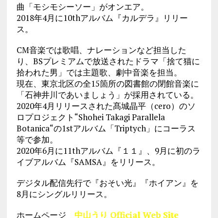
曲「モシモシーソー」
がオンエア。
2018年4月に10thアルバム『カルデラ』リリー
ス。
CM音楽では歌唱、ナレーションなど担当した
り、
BSプレミアムで放送されたドラマ「捨て猫に
拾われた男」
では主題歌、劇中音楽を担当。
現在、東京北区の全15箇所の図書館の閉館音楽に
「
石神井川であいましょう」が採用されている。
2020年4月リリースされた髙城晶平（cero）のソ
ロプロジェクト“Shohei Takagi Parallela
Botanica“の1stアルバム「Triptych」にコーラス
等で参加。
2020年6月に11thアルバム『１１』、9月に初のラ
イブアルバム『SAMSA』をリリース。
デジタル配信先行で『おそい光』『ホイアン』を
8月にシングルリリース。
ホームページ
中山うり Official Web Site