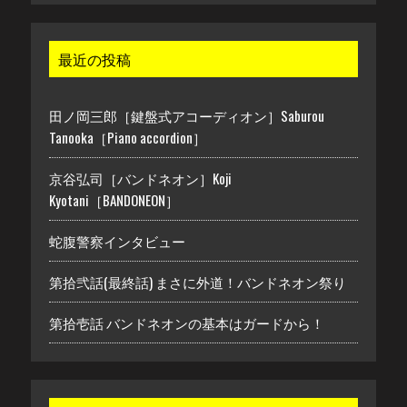
最近の投稿
田ノ岡三郎［鍵盤式アコーディオン］Saburou
Tanooka［Piano accordion］
京谷弘司［バンドネオン］Koji
Kyotani［BANDONEON］
蛇腹警察インタビュー
第拾弐話(最終話) まさに外道！バンドネオン祭り
第拾壱話 バンドネオンの基本はガードから！