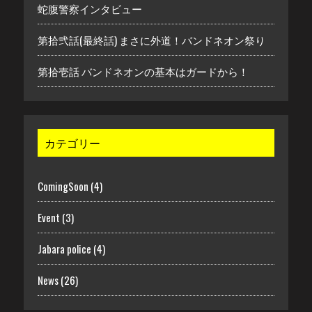
蛇腹警察インタビュー
第拾弐話(最終話) まさに外道！バンドネオン祭り
第拾壱話 バンドネオンの基本はガードから！
カテゴリー
ComingSoon
(4)
Event
(3)
Jabara police
(4)
News
(26)