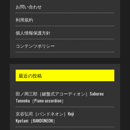
お問い合わせ
利用規約
個人情報保護方針
コンテンツポリシー
最近の投稿
田ノ岡三郎［鍵盤式アコーディオン］Saburou
Tanooka［Piano accordion］
京谷弘司［バンドネオン］Koji
Kyotani［BANDONEON］