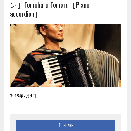
ン］Tomoharu Tomaru［Piano
accordion］
2019年7月4日
SHARE