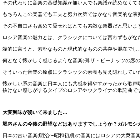
その代わりに音楽の基礎知識が無い人でも楽譜が読めなくて
もちろんこの楽器でも工夫と努力次第ではかなり音楽的な演
その不自由さも含めて愛せればとても素敵な楽器だと思いま
ロシア音楽の魅力とは、クラシックについては言わずもがな
端的に言うと、素朴なものと現代的なものの共存や混在でし
何となく懐かしく感じるような音楽(例:ザ・ピーナッツの恋
そういった音楽の原点にクラシックの素養も見え隠れしてい
懐かしい系の音楽は日本人にも共感を得やすかったから歌声
抜けない感じがするタイプのロシアやウクライナの歌謡曲で
大変興味が湧いて来ました…
堀内さんの今後の野望などはありますでしょうか？
ガルモシ
日本の古い音楽(明治〜昭和初期)の音楽にはロシアの大衆音