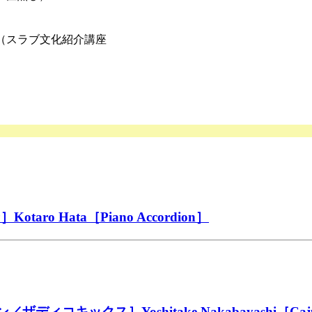
師（スラブ文化紹介講座
taro Hata［Piano Accordion］
ディコキックス］Yoshitake Nakabayashi［Cajun A