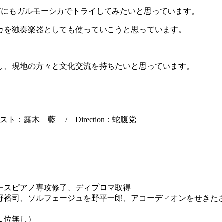
どにもガルモーシカでトライしてみたいと思っています。
カを独奏楽器としても使っていこうと思っています。
し、現地の方々と文化交流を持ちたいと思っています。
露木 藍 / Direction：蛇腹党
ースピ
アノ専攻修了、ディプロマ取得
野裕司、ソルフェージュを野平一郎、
アコーディオンをせきた
１位無し）