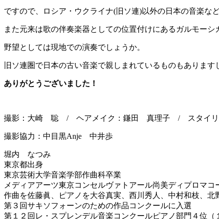
ですので、ロシア・ウクライナ(旧ソ連)以外の日本の音楽な
また元来は歌の伴奏楽器としての位置付けにあるガルモーシ
野望としては現地での演奏でしょうか。
旧ソ連圏で日本の古い音楽で親しまれているものもあります
ありがとうございました！
撮影：大崎 聡 / ヘアメイク：鎌田 真理子 / スタイリスト：
撮影協力：中目黒Anje 中井歩
堀内 なつみ
東京都出身
東京芸術大学音楽学部作曲科卒業
メディアアーツ東京コンセルヴァトアール尚美ディプロマコ
作曲を佐藤眞、ピアノを大谷真実、西川秀人、中村和枝、
北
第３回サキソフォーンのための作品コンクールに入選
第１２回レ・スプレンデル音楽コンクールピアノ部門４位（