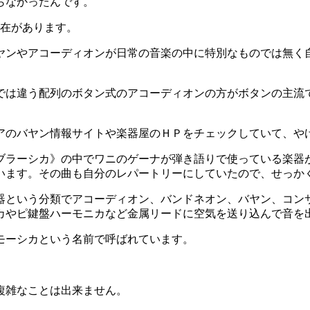
らなかったんです。
存在があります。
ヤンやアコーディオンが日常の音楽の中に特別なものでは無く
では違う配列のボタン式のアコーディオンの方がボタンの主流
アのバヤン情報サイトや楽器屋のＨＰをチェックしていて、や
ブラーシカ》の中でワニのゲーナが弾き語りで使っている楽器
います。その曲も自分のレパートリーにしていたので、せっか
器という分類でアコーディオン、バンドネオン、バヤン、コン
カやピ鍵盤ハーモニカなど金属リードに空気を送り込んで音を
モーシカという名前で呼ばれています。
複雑なことは出来ません。