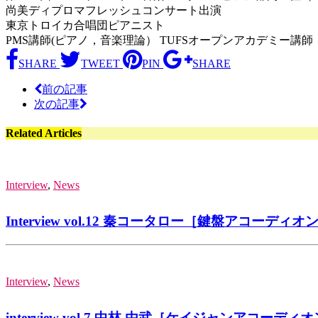
尚美ディプロマフレッシュコンサート出演
東京トロイカ合唱団ピアニスト
PMS講師(ピアノ，音楽理論） TUFSオープンアカデミー講
SHARE
TWEET
PIN
SHARE
前の記事
次の記事
Related Articles
Interview
,
News
Interview vol.12 秦コータロー［鍵盤アコーディオン］Ko
Interview
,
News
interview vol.7 中林 由武［ケイジャンアコーディオン／ザ