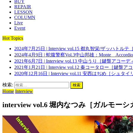
BUY
REPAIR
LESSON
COLUMN
Live
Event
Hot Topics
2024年7月25日
|
Interview vol.15 都丸智栄/ザッハトルテ
2024年4月9日
|
蛇腹警察Vol.3中山邦雄：Monte Acc
2021年6月7日
|
Interview vol.13 中山うり［鍵盤アコーディオ
2021年1月21日
|
Interview vol.12 秦コータロー［鍵盤アコー
2020年12月16日
|
Interview vol.11 安西はぢめ［シュタイリ
検索:
Home
Interview
interview vol.6 堀内なつみ［ガルモーシカ］ 