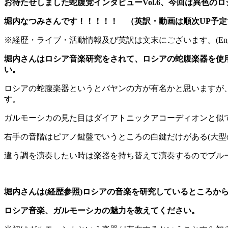
お待たせしました蛇腹党インタビューVol.6、今回は異色の
堀内なつみさんです！！！！！ （英訳・動画は順次UP予定
※経歴・ライブ・活動情報及び英訳は文末にございます。(English translation i
堀内さんはロシア音楽研究をされて、ロシアの蛇腹楽器を使
い。
ロシアの蛇腹楽器というとバヤンの方が有名かと思いますが
す。
ガルモーシカの見た目はダイアトニックアコーディオンと似て
右手の音階はピアノ鍵盤でいうところの白鍵だけがある(大型
違う調を演奏したい時は楽器を持ち替えて演奏するのでブル
堀内さんは(経歴参照)ロシアの音楽を研究しているところか
ロシア音楽、ガルモーシカの魅力を教えてください。