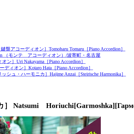
［鍵盤アコーディオン］Tomoharu Tomaru［Piano Accordion］
ordion （モンテ アコーディオン）/波寄町・名古屋
ン］Uri Nakayama［Piano Accordion］
ディオン］Kotaro Hata［Piano Accordion］
ッシュ・ハーモニカ］Hajime Anzai［Steirische Harmonika］
Natsumi Horiuchi[Garmoshka][Гарм